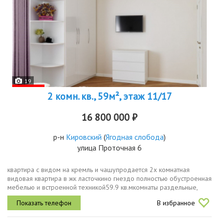
19
2 комн. кв., 59м², этаж 11/17
16 800 000 ₽
р-н
Кировский
(
Ягодная слобода
)
улица Проточная 6
квартира с видом на кремль и чашупродается 2х комнатная
видовая квартира в жк ласточкино гнездо полностью обустроенная
мебелью и встроенной техникой59.9 кв.мкомнаты раздельные,
непроходные. два санузла.квартира расположена в престижном
В избранное
районе, с...