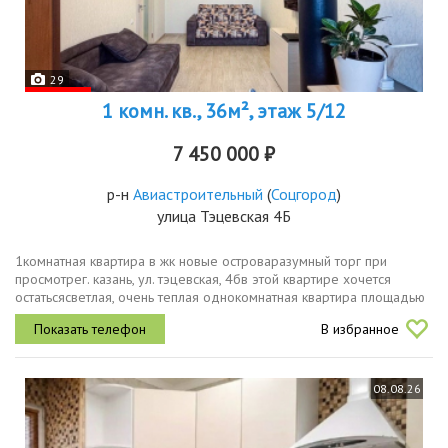
29
1 комн. кв., 36м², этаж 5/12
7 450 000 ₽
р-н
Авиастроительный
(
Соцгород
)
улица Тэцевская 4Б
1комнатная квартира в жк новые островаразумный торг при
просмотрег. казань, ул. тэцевская, 4бв этой квартире хочется
остатьсясветлая, очень теплая однокомнатная квартира площадью
36,8 м² расположена на 6 этаже современного кирпичного дома
В избранное
2018 года...
08.08.26