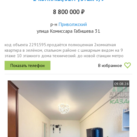
8 800 000 ₽
р-н
Приволжский
улица Комиссара Габишева 31
код объекта 2291595.продаётся полноценная 2комнатная
квартира в зелёном, спальном районе с шикарным видом на 9
этаже 10 этажного дома технический. до новой станции метро
около 10 минут пешком.удобная планировка две изолированные
В избранное
комнаты, раздельный...
09.08.26