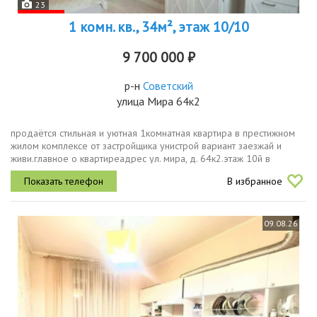
23
1 комн. кв., 34м², этаж 10/10
9 700 000 ₽
р-н
Советский
улица Мира 64к2
продаётся стильная и уютная 1комнатная квартира в престижном
жилом комплексе от застройщика унистрой вариант заезжай и
живи.главное о квартиреадрес ул. мира, д. 64к2.этаж 10й в
качественном кирпичном доме.площадь общая 34,2 м²,
В избранное
просторная кухня 9,5...
09.08.26