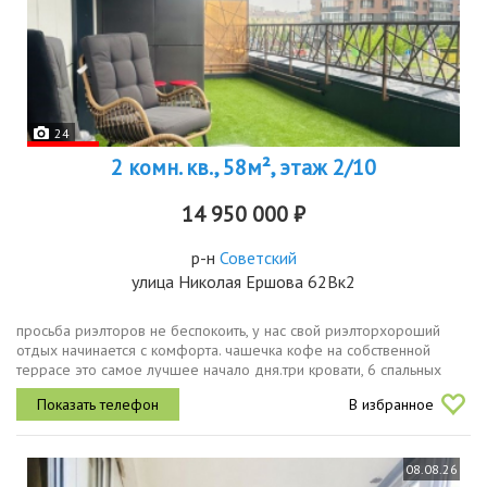
24
2 комн. кв., 58м², этаж 2/10
14 950 000 ₽
р-н
Советский
улица Николая Ершова 62Вк2
просьба риэлторов не беспокоить, у нас свой риэлторхороший
отдых начинается с комфорта. чашечка кофе на собственной
террасе это самое лучшее начало дня.три кровати, 6 спальных
мест двуспальная кровать с ортопедическим матрасом, огромный
В избранное
диван и...
08.08.26