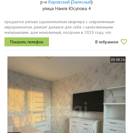
р-н
Кировский
(
Залесный
)
улица Наиля Юсупова 4
продается уютная однокомнатная квартира с современным
евроремонтом. ремонт делался для себя с качественными
материалами. дом монолитный, построен в 2019 году, что
обеспечивает хорошую тепло и звукоизоляцию. квартира
В избранное
расположена на 17 этаже...
09.08.26