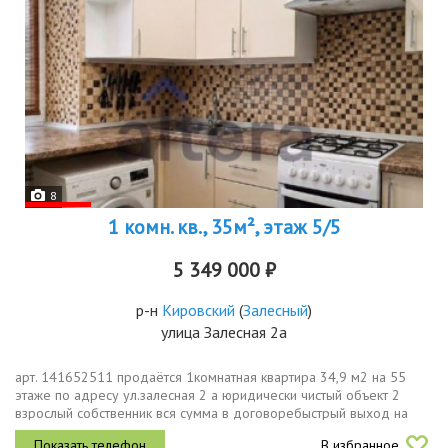
8
1 комн. кв., 35м², этаж 5/5
5 349 000 ₽
р-н
Кировский
(
Залесный
)
улица Залесная 2а
арт. 141652511 продаётся 1комнатная квартира 34,9 м2 на 55
этаже по адресу ул.залесная 2 а юридически чистый объект 2
взрослый собственник вся сумма в договоребыстрый выход на
сделкуо домевенгерский проект,кирпичный дом, просторная
В избранное