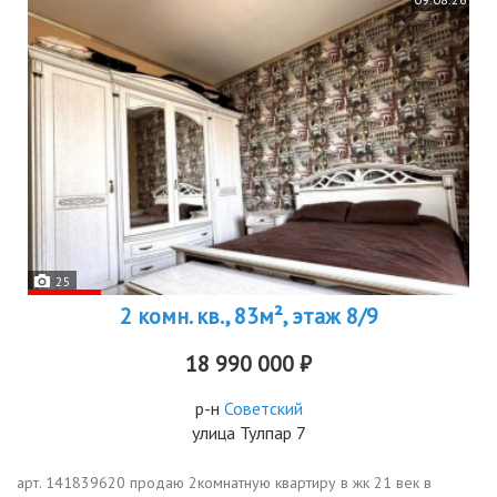
25
2 комн. кв., 83м², этаж 8/9
18 990 000 ₽
р-н
Советский
улица Тулпар 7
арт. 141839620 продаю 2комнатную квартиру в жк 21 век в