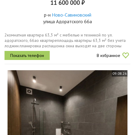
11 600 000 ₽
р-н
Ново-Савиновский
улица Адоратского 66а
2комнатная квартира 63,3 м² с мебелью и техникой по ул.
адоратского, 66ао квартиреплощадь квартиры 63,3 м² без учета
лоджии.планировка распашонка окна выходят на две стороны
дома, благодаря чему квартира хорошо проветривается, а из окон
В избранное
открывается...
09.08.26