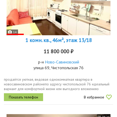
14
1 комн. кв., 46м², этаж 13/18
11 800 000 ₽
р-н
Ново-Савиновский
улица 69, Чистопольская 76
продаётся уютная, видовая однокомнатная квартира в
новосавиновском районепо адресу чистопольской 76 идеальный
вариант для комфортной жизни или выгодного вложенияо
квартире общая площадь 46,2 м², комната 20 м², кухня 10.7 м²
В избранное
этаж 1318 балкон 4 м....
09.08.26