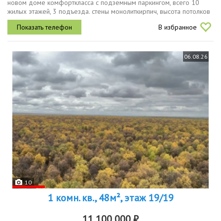
новом доме комфорткласса с подземным паркингом, всего 10
жилых этажей, 3 подъезда. стены монолиткирпич, высота потолков
2,74м, качественная предчистовая отделка, колясочная на 1м
В избранное
этаже....
06.08.26
10
1 комн. кв., 48м², этаж 19/19
11 100 000 ₽