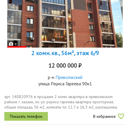
9
2 комн. кв., 56м², этаж 6/9
12 000 000 ₽
р-н
Приволжский
улица Рауиса Гареева 90к1
арт. 140820976 в продаже 2 комн. квартира в приволжском
районе г. казани, по ул. рауиса гареева квартира просторная,
общая площадь 56 м2, комнаты по 12,7 и 16,3 м2, распашонка.
дом газифицирован, кирпичный. находится в очень уютном и
В избранное
укромном месте...