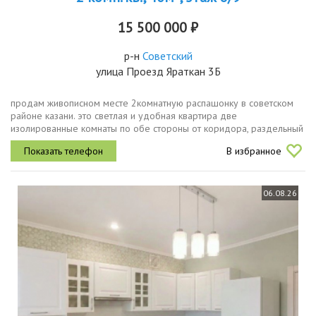
15 500 000 ₽
р-н
Советский
улица Проезд Яраткан 3Б
продам живописном месте 2комнатную распашонку в советском
районе казани. это светлая и удобная квартира две
изолированные комнаты по обе стороны от коридора, раздельный
санузел, кухня. общая площадь 40кв.м, комнаты 14.1 кв.м и 11 кв.м,
В избранное
кухня 10кв....
06.08.26