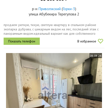
р-н
Приволжский
(
Горки-3
)
улица Абубекира Терегулова 2
продаем уютную, тихую, светлую квартиру в спальном районе
экопарка дубрава, с шикарным видом на лес, последний этаж с
панорамным видом.идеальный вариант как для собственного
проживания, так и для сдачи.основные характеристикиплощадь
В избранное
48,2 м2этаж...
06.08.26