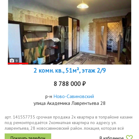
9
2 комн. кв., 51м², этаж 2/9
8 788 000 ₽
р-н
Ново-Савиновский
улица Академика Лаврентьева 28
арт. 141557735 срочная продажа 2к квартира в топрайоне казани
под ремонтпродаётся 2комнатная квартира по адресу ул.
лаврентьева, 28 новосавиновский район. локация, которая всё
решаетодин из самых востребованных районов города. всё
В избранное