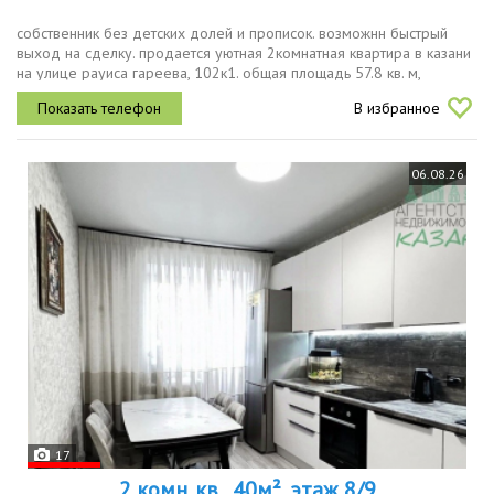
собственник без детских долей и прописок. возможнн быстрый
выход на сделку. продается уютная 2комнатная квартира в казани
на улице рауиса гареева, 102к1. общая площадь 57.8 кв. м,
расположена на 11 этаже 11этажного кирпичного дома,
В избранное
построенного в...
06.08.26
17
2 комн. кв., 40м², этаж 8/9