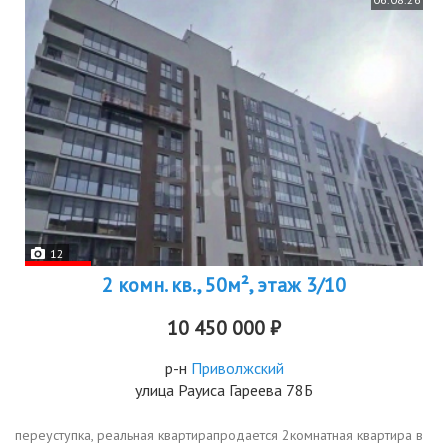
12
2 комн. кв., 50м², этаж 3/10
10 450 000 ₽
р-н
Приволжский
улица Рауиса Гареева 78Б
переуступка, реальная квартирапродается 2комнатная квартира в