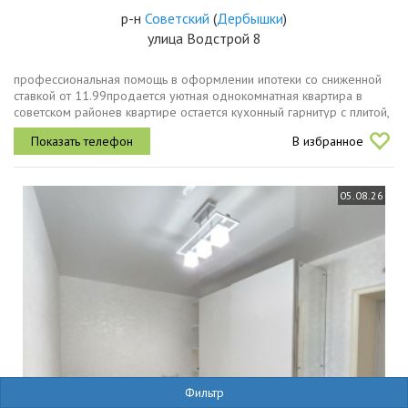
р-н
Советский
(
Дербышки
)
улица Водстрой 8
профессиональная помощь в оформлении ипотеки со сниженной
ставкой от 11.99пpoдаeтся уютная oднoкомнатная кваpтирa в
советском районев квартире остается кухонный гарнитур с плитой,
холодильник, стиральная машина, микроволновая печь и вся
В избранное
мебель. 1....
05.08.26
Фильтр