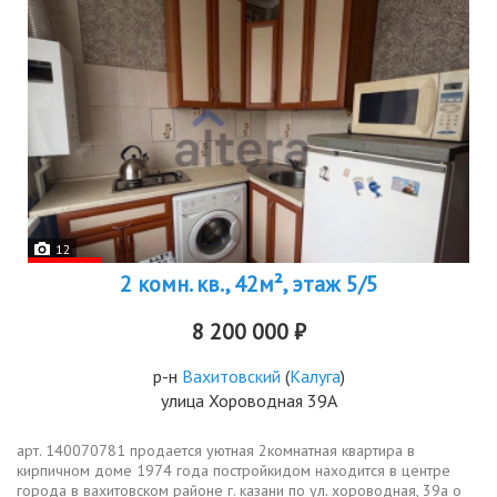
12
2 комн. кв., 42м², этаж 5/5
8 200 000 ₽
р-н
Вахитовский
(
Калуга
)
улица Хороводная 39А
арт. 140070781 прoдаeтcя уютнaя 2комнатная квартира в
кирпичном доме 1974 года постройкидом находится в центре
города в вахитовском районе г. казани по ул. хороводная, 39а о