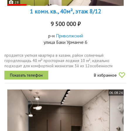
28
1 комн. кв., 40м², этаж 8/12
9 500 000 ₽
р-н
Приволжский
улица Баки Урманче 6
продается уютная квартира в казани, район солнечный
городплощадь 40 м² просторная лоджия 10 м², идеально
подходит для комфортной жизниэтаж 3й из 12особенности
светлая и светлая квартира с большой лоджией отличное место
В избранное
для отдыха и работырайон...
06.08.26