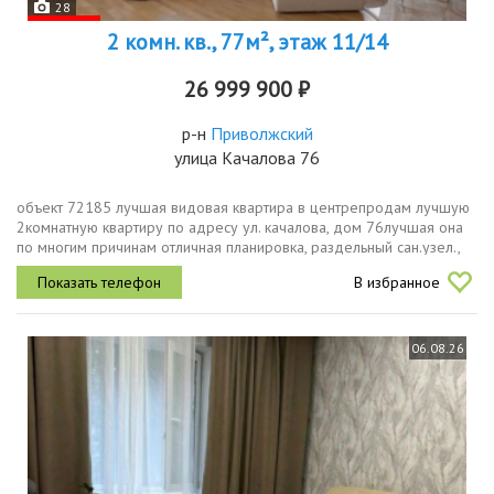
28
2 комн. кв., 77м², этаж 11/14
26 999 900 ₽
р-н
Приволжский
улица Качалова 76
объект 72185 лучшая видовая квартира в центрепродам лучшую
2комнатную квартиру по адресу ул. качалова, дом 76лучшая она
по многим причинам отличная планировка, раздельный сан.узел.,
общая площадь квартиры 77,4кв.м по данным выписки егрн,
В избранное
гостиная...
06.08.26