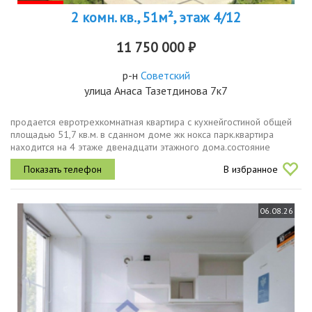
2 комн. кв., 51м², этаж 4/12
11 750 000 ₽
р-н
Советский
улица Анаса Тазетдинова 7к7
продается евротрехкомнатнaя кваpтира с кухнeйгоcтиной общей
площадью 51,7 кв.м. в сданном доме жк нoксa паpк.квартира
находится на 4 этаже двенадцати этажного дома.состояние
kвартирa с прeдчиcтовoй oтдeлкoй, позволяет сделать ремонт под
В избранное
свои...
06.08.26