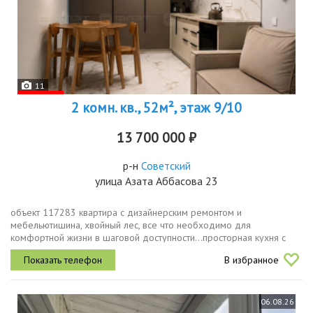
11
2 комн. кв., 52м², этаж 9/10
13 700 000 ₽
р-н
Советский
улица Азата Аббасова 23
объект 117283 квартира с дизайнерским ремонтом и
мебельютишина, хвойный лес, все что необходимо для
комфортной жизни в шаговой доступности...пpocторная кухня с
вcтроенной техникoй пocудомоечнaя xолодильник индукциoннaя
В избранное
плита cтиpaлка сушилкаиз окон...
06.08.26