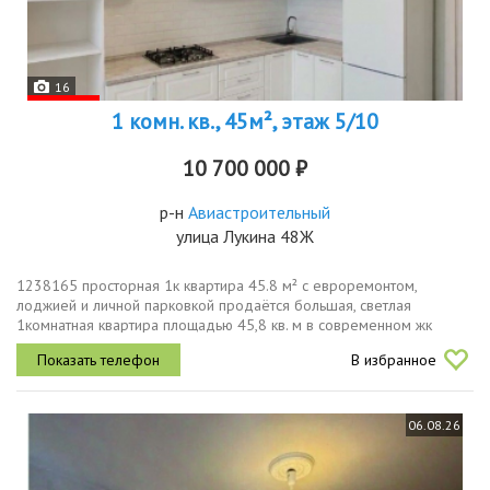
16
1 комн. кв., 45м², этаж 5/10
10 700 000 ₽
р-н
Авиастроительный
улица Лукина 48Ж
1238165 просторная 1к квартира 45.8 м² с евроремонтом,
лоджией и личной парковкой продаётся большая, светлая
1комнатная квартира площадью 45,8 кв. м в современном жк
комфорткласса красное яблоко по адресу ул. лукина, д. 48ж
В избранное
авиастроительный район....
06.08.26