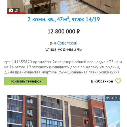
15
2 комн. кв., 47м², этаж 14/19
12 800 000 ₽
р-н
Советский
улица Родины 24В
арт. 141655820 продаётся 2к квартира общей площадью 47,3 кв.м.
на 14 этаже 19 этажного кирпичного дома по адресу ул. родины,
д.24в.преимущества квартиры функциональная планировка кухня
9,5 кв.м. с выходом на балкон, 2 изолированные комнаты 13,9 кв....
В избранное
06.08.26