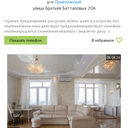
р-н
Приволжский
улица Братьев Батталовых 20А
горячее предложениев рассрочку можно даже в рассрочку без
платежейзвони пока действуют предложениядействует семейная
ипотекапродается 1комнатная квартира с видом во двор .о
квартире общая площадь 34,3 кв.м. жилая площадь 14,1 кв.м из
В избранное
них кухня 12,2...
06.08.26