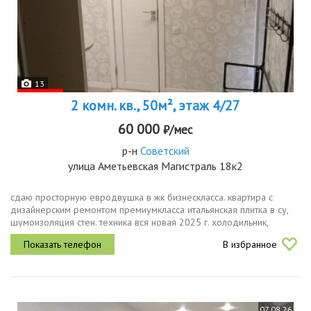
13
2 комн. кв., 50м², этаж 4/27
60 000
₽/мес
р-н
Советский
улица Аметьевская Магистраль 18к2
сдаю просторную евродвушка в жк бизнескласса. квартира с
дизайнерским ремонтом премиумкласса итальянская плитка в су,
шумоизоляция стен. техника вся новая 2025 г. холодильник,
стиральная духовка, вытяжка. встроенная гардеробная система.
В избранное
дом сдан...
07.08.26