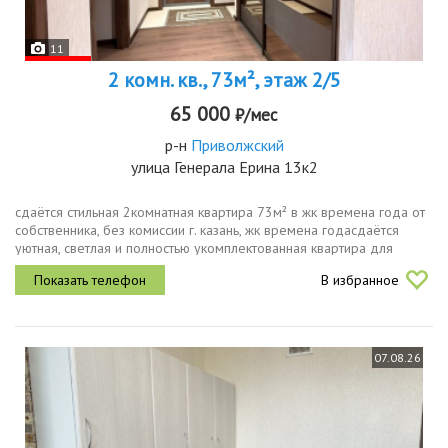
11
2 комн. кв., 73м², этаж 2/5
65 000
₽/мес
р-н
Приволжский
улица Генерала Ерина 13к2
сдаётся стильная 2комнатная квартира 73м² в жк времена года от
собственника, без комиссии г. казань, жк времена годасдаётся
уютная, светлая и полностью укомплектованная квартира для
комфортного проживания на длительный срок. о квартире
В избранное
площадь 73...
07.08.26