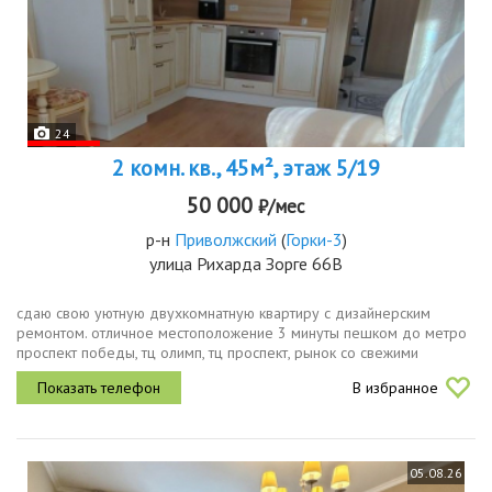
24
2 комн. кв., 45м², этаж 5/19
50 000
₽/мес
р-н
Приволжский
(
Горки-3
)
улица Рихарда Зорге 66В
сдаю свою уютную двухкомнатную квартиру с дизайнерским
ремонтом. отличное местоположение 3 минуты пешком до метро
проспект победы, тц олимп, тц проспект, рынок со свежими
овощами и фруктами, элитная гимназия 19, магазины, кафе,
В избранное
автобусные остановки...
05.08.26