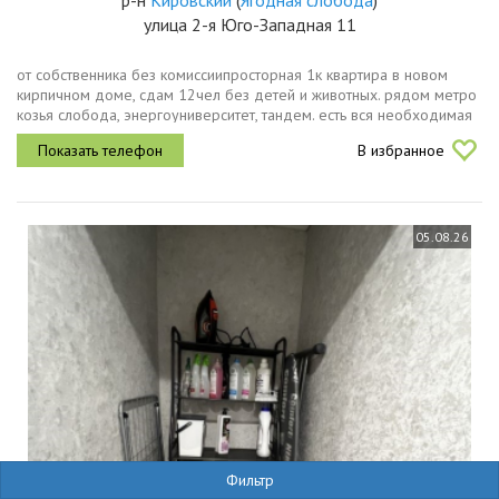
р-н
Кировский
(
Ягодная слобода
)
улица 2-я Юго-Западная 11
от собственника без комиссиипросторная 1к квартира в новом
кирпичном доме, сдам 12чел без детей и животных. рядом метро
козья слобода, энергоуниверситет, тандем. есть вся необходимая
мебель и техника. 45тыс квартплата.
В избранное
05.08.26
Фильтр