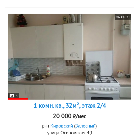
06.08.26
6
1 комн. кв., 32м², этаж 2/4
20 000
₽/мес
р-н
Кировский
(
Залесный
)
улица Осиновская 49