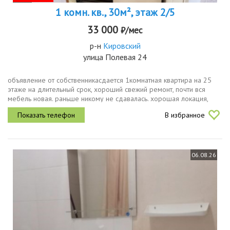
1 комн. кв., 30м², этаж 2/5
33 000
₽/мес
р-н
Кировский
улица Полевая 24
объявление от собственникасдается 1комнатная квартира на 25
этаже на длительный срок, хороший свежий ремонт, почти вся
мебель новая. раньше никому не сдавалась. хорошая локация,
метро козья слобода в 4 остановках на троллейбусе, тихий
В избранное
спокойный дом...
06.08.26