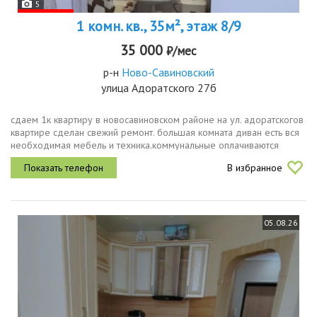
5
1 комн. кв., 35м², этаж 8/9
35 000
₽/мес
р-н
Ново-Савиновский
улица Адоратского 27б
сдаем 1к квартиру в новосавиновском районе на ул. адоратскогов
квартире сделан свежий ремонт. большая комната диван есть вся
необходимая мебель и техника.коммунальные оплачиваются
отдельно.в пешей доступности школы и детские садики, ост.
В избранное
роддом....
05.08.26