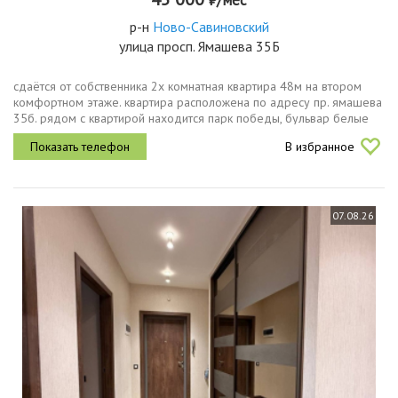
р-н
Ново-Савиновский
улица просп. Ямашева 35Б
сдаётся от собственника 2х комнатная квартира 48м на втором
комфортном этаже. квартира расположена по адресу пр. ямашева
35б. рядом с квартирой находится парк победы, бульвар белые
цветы, остановка общ транспорта. недалеко метро. в квартире
В избранное
есть...
07.08.26