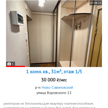
07.08.26
5
1 комн. кв., 31м², этаж 1/5
30 000
₽/мес
р-н
Ново-Савиновский
улица Воровского 13
риелторов не беспокоитьсдам квартиру платежеспособным,
чистоплотным на длительный срок. без детей, без животных.в