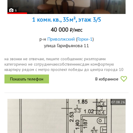
6
1 комн. кв., 35м², этаж 3/5
40 000
₽/мес
р-н
Приволжский
(
Горки-1
)
улица Гарифьянова 11
на звонки не отвечаю, пишите сообщенияс риэлторами
категорично не сотрудничаюсобственниксдам комфортную
квартиру рядом с метро проспект победы до центра города 10
мин рядом магазины столовая
В избранное
07.08.26