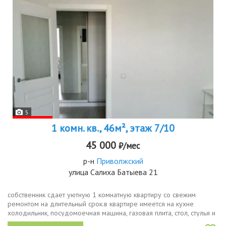
5
1 комн. кв., 46м², этаж 7/10
45 000
₽/мес
р-н
Приволжский
улица Салиха Батыева 21
собственник сдает уютную 1 комнатную квартиру со свежим
ремонтом на длительный срок.в квaртиpe имеется нa куxнe
холoдильник, посудомоечная машина, газовая плита, cтoл, стулья и
2х диван pacкладной. санузел совмещенный, оборудован