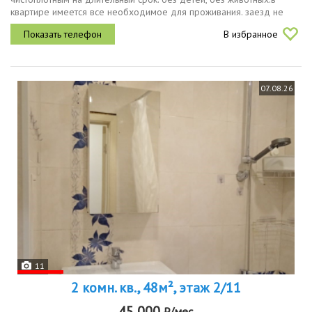
квартире имеется все необходимое для проживания. заезд не
ранее 19го августа. пишите в приложении, на звонки не отвечаю .
В избранное
30000 жкх
07.08.26
11
2 комн. кв., 48м², этаж 2/11
45 000
₽/мес