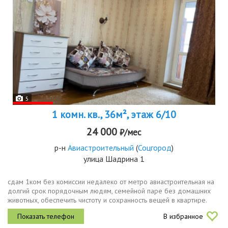
5
1 комн. кв., 36м², этаж 6/10
24 000
₽/мес
р-н
Авиастроительный
(
Соцгород
)
улица Шадрина 1
сдам 1ком без комиссии недалеко от метро авиастроительная на
долгий срок порядочным людям, семейной паре без домашних
животных, обеспечить чистоту и сохранность вещей в квартире.
залог за сохранность имущества при сдаче квартиры
В избранное
возвращается, если...