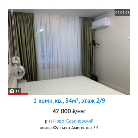
07.08.26
11
1 комн. кв., 34м², этаж 2/9
42 000
₽/мес
р-н
Ново-Савиновский
улица Фатыха Амирхана 34