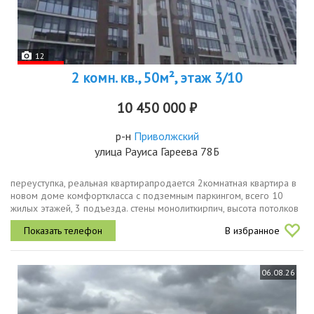
12
2 комн. кв., 50м², этаж 3/10
10 450 000 ₽
р-н
Приволжский
улица Рауиса Гареева 78Б
переуступка, реальная квартирапродается 2комнатная квартира в
новом доме комфорткласса с подземным паркингом, всего 10
жилых этажей, 3 подъезда. стены монолиткирпич, высота потолков
2,74м, качественная предчистовая отделка, колясочная на 1м
В избранное
этаже....
06.08.26