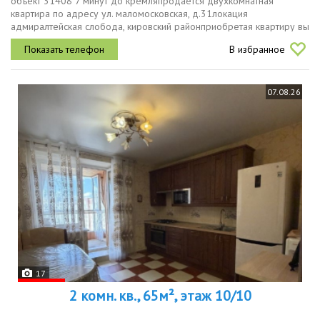
объект 31408 7 минут до кремляпродается двухкомнатная
квартира по адресу ул. маломосковская, д.31локация
адмиралтейская слобода, кировский районприобретая квартиру вы
получаете отличное расположение 7 минут до главной казанского
В избранное
кремля, мечети кул...
07.08.26
17
2 комн. кв., 65м², этаж 10/10