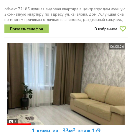
объект 72185 лучшая видовая квартира в центрепродам лучшую
2комнатную квартиру по адресу ул. качалова, дом 76лучшая она
по многим причинам отличная планировка, раздельный сан.узел.,
общая площадь квартиры 77,4кв.м по данным выписки егрн,
В избранное
гостиная...
06.08.26
5
1 комн. кв., 33м², этаж 1/9