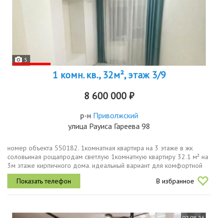
5
1 комн. кв., 32м², этаж 3/9
8 600 000 ₽
р-н
Приволжский
улица Рауиса Гареева 98
номер объекта 550182. 1комнатная квартира на 3 этаже в жк
соловьиная рощапродам светлую 1комнатную квартиру 32.1 м² на
3м этаже кирпичного дома. идеальный вариант для комфортной
жизни или выгодного вложения. адрес г. казань, ул. рауиса гареева,
В избранное
д....
07.08.26