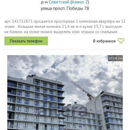
р-н
Советский
(
Азино-2
)
улица просп. Победы 78
арт. 141722871 продается просторная 1 комнатная квартира на 12
этаже . большая жилая комната 21,4 кв м и кухня 15,7 с выходом
на балкон .на кухне можно выделить зону отдыха со спальным
местом чистый подьезд,,спокойные соседи . дом расположен в...
В избранное
07.08.26