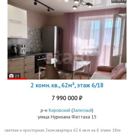
23
2 комн. кв., 62м², этаж 6/18
7 990 000 ₽
р-н
Кировский
(
Залесный
)
улица Нурихана Фаттаха 15
светлая и просторная 2ком.квартира 62.6 кв.м на 6 этаже 18ти