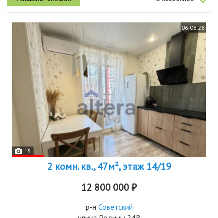
48,2 м2этаж...
06.08.26
15
2 комн. кв., 47м², этаж 14/19
12 800 000 ₽
р-н
Советский
улица Родины 24В