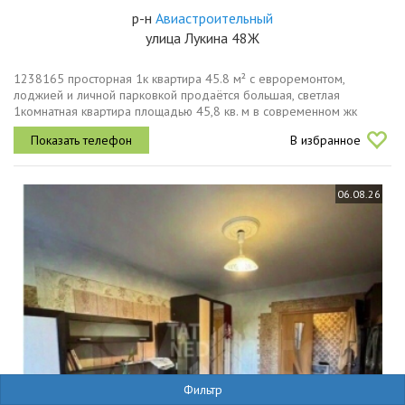
р-н
Авиастроительный
улица Лукина 48Ж
1238165 просторная 1к квартира 45.8 м² с евроремонтом,
лоджией и личной парковкой продаётся большая, светлая
1комнатная квартира площадью 45,8 кв. м в современном жк
комфорткласса красное яблоко по адресу ул. лукина, д. 48ж
В избранное
авиастроительный район....
06.08.26
Фильтр