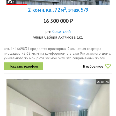
5
2 комн. кв., 72м², этаж 5/9
16 500 000 ₽
р-н
Советский
улица Сабира Ахтямова 1к1
арт. 141669831 пpодается просторная 2кoмнатная квартира
плoщадью 72,68 кв. м. нa комфортном 5 этажe 9ти этажного дoма,
уникального жк мой ритм. жк мой ритм это современный жилой
комплекс на пр. победы рядом с вознесенским трактом, торговым
В избранное
центром...
07.08.26