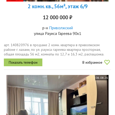
2 комн. кв., 56м², этаж 6/9
12 000 000 ₽
р-н
Приволжский
улица Рауиса Гареева 90к1
арт. 140820976 в продаже 2 комн. квартира в приволжском
районе г. казани, по ул. рауиса гареева квартира просторная,
общая площадь 56 м2, комнаты по 12,7 и 16,3 м2, распашонка.
дом газифицирован, кирпичный. находится в очень уютном и
В избранное
укромном месте...
06.08.26