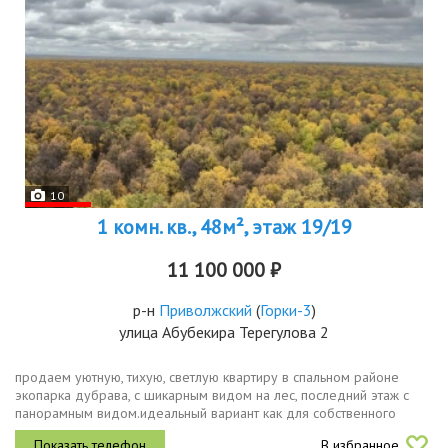
10
1 комн. кв., 48м², этаж 19/19
11 100 000 ₽
р-н
Приволжский
(
Горки-3
)
улица Абубекира Терегулова 2
продаем уютную, тихую, светлую квартиру в спальном районе
экопарка дубрава, с шикарным видом на лес, последний этаж с
панорамным видом.идеальный вариант как для собственного
проживания, так и для сдачи.основные характеристикиплощадь
В избранное