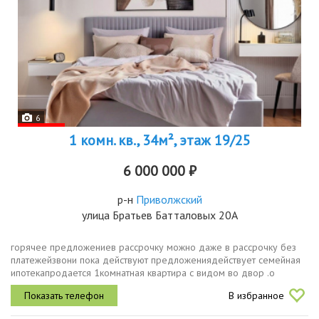
6
1 комн. кв., 34м², этаж 19/25
6 000 000 ₽
р-н
Приволжский
улица Братьев Батталовых 20А
горячее предложениев рассрочку можно даже в рассрочку без
платежейзвони пока действуют предложениядействует семейная
ипотекапродается 1комнатная квартира с видом во двор .о
квартире общая площадь 34,3 кв.м. жилая площадь 14,1 кв.м из
В избранное
них кухня 12,2...