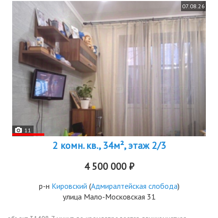
07.08.26
11
2 комн. кв., 34м², этаж 2/3
4 500 000 ₽
р-н
Кировский
(
Адмиралтейская слобода
)
улица Мало-Московская 31