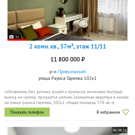
31
2 комн. кв., 57м², этаж 11/11
11 800 000 ₽
р-н
Приволжский
улица Рауиса Гареева 102к1
собственник без детских долей и прописок. возможнн быстрый
выход на сделку. продается уютная 2комнатная квартира в казани
на улице рауиса гареева, 102к1. общая площадь 57.8 кв. м,
расположена на 11 этаже 11этажного кирпичного дома,
В избранное
построенного в...
06.08.26