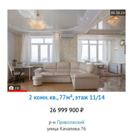
06.08.26
28
2 комн. кв., 77м², этаж 11/14
26 999 900 ₽
р-н
Приволжский
улица Качалова 76