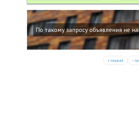
По такому запросу объявления не н
Страницы
« первая
‹ п