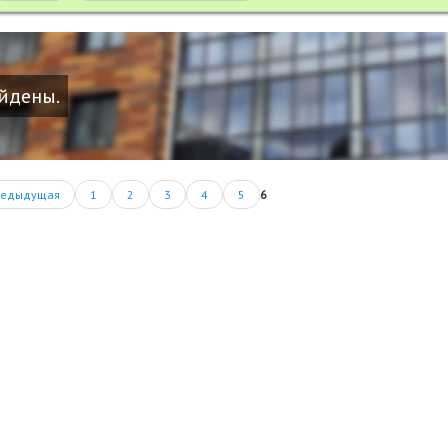
айдены.
редыдущая
1
2
3
4
5
6