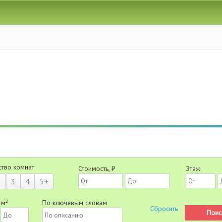
ство комнат
Стоимость, ₽
Этаж
2
3
4
5+
 м²
По ключевым словам