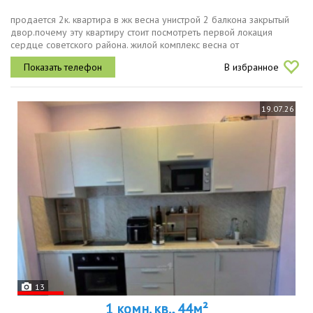
продается 2к. квартира в жк весна унистрой 2 балкона закрытый
двор.почему эту квартиру стоит посмотреть первой локация
сердце советского района. жилой комплекс весна от
проверенного застройщика унистрой. это не просто дом, а
В избранное
полноценное семейное...
19.07.26
13
1 комн. кв., 44м²