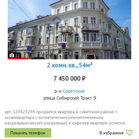
22
2 комн. кв., 54м²
7 450 000 ₽
р-н
Советский
улица Сибирский Тракт 9
арт. 129423294 продается квартира в советском районе г.
казаниквартира с косметическим ремонтомкомнаты
раздельныесанузел раздельный, в кафелев квартире остается
кухонный гарнитур, большой шкафкупе и другая мебельимеется
В избранное
кладовкадом расположен в...