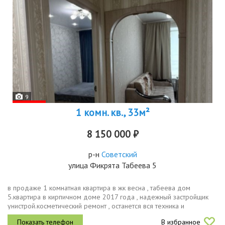
9
1 комн. кв., 33м²
8 150 000 ₽
р-н
Советский
улица Фикрята Табеева 5
в продаже 1 комнатная квартира в жк весна , табеева дом
5.квартира в кирпичном доме 2017 года , надежный застройщик
унистрой.косметический ремонт , останется вся техника и
мебель.санузел совмещен в кафеле , балкон обшит , застеклен
В избранное
.планировка...