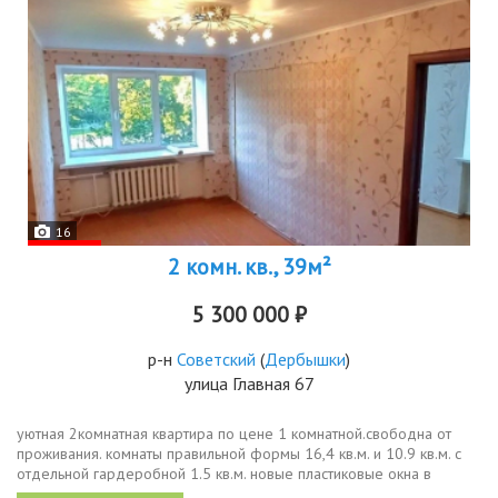
16
2 комн. кв., 39м²
5 300 000 ₽
р-н
Советский
(
Дербышки
)
улица Главная 67
уютная 2комнатная квартира по цене 1 комнатной.свободна от
проживания. комнаты правильной формы 16,4 кв.м. и 10.9 кв.м. с
отдельной гардеробной 1.5 кв.м. новые пластиковые окна в
квартире светло даже во второй половине дня, а ещё они