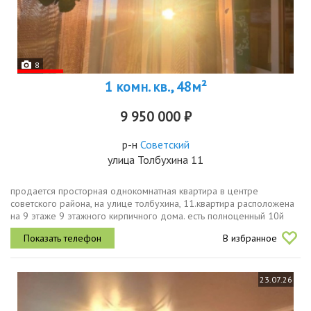
8
1 комн. кв., 48м²
9 950 000 ₽
р-н
Советский
улица Толбухина 11
продается просторная однокомнатная квартира в центре
советского района, на улице толбухина, 11.квартира расположена
на 9 этаже 9 этажного кирпичного дома. есть полноценный 10й
технический этажобщая площадь квартиры 48.9 кв м. большая
В избранное
кухня 12.4 кв...
23.07.26