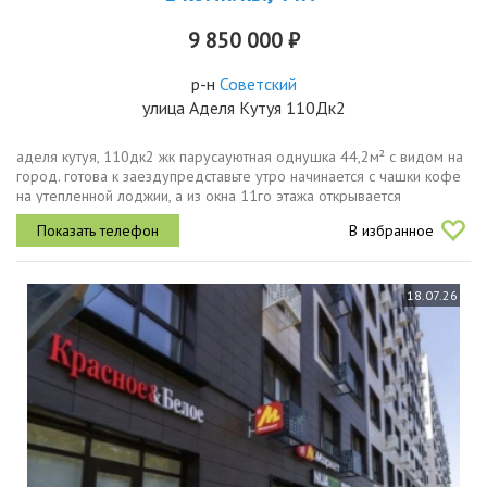
9 850 000 ₽
р-н
Советский
улица Аделя Кутуя 110Дк2
аделя кутуя, 110дк2 жк парусауютная однушка 44,2м² с видом на
город. готова к заездупредставьте утро начинается с чашки кофе
на утепленной лоджии, а из окна 11го этажа открывается
панорама, от которой захватывает дух. это не просто квартира
В избранное
это...
18.07.26