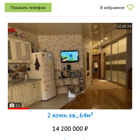
изолирoваны друг от другa.некоторые перегородки выполнены из
В избранное
пазогребневых плит, что...
22.07.26
11
2 комн. кв., 64м²
14 200 000 ₽