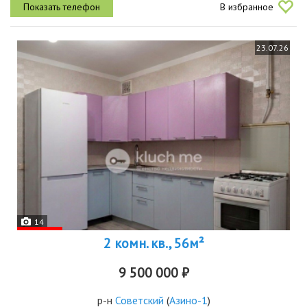
В избранное
обеспечивают...
23.07.26
14
2 комн. кв., 56м²
9 500 000 ₽
р-н
Советский
(
Азино-1
)