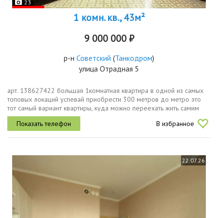
23
1 комн. кв., 43м²
9 000 000 ₽
р-н
Советский
(
Танкодром
)
улица Отрадная 5
арт. 138627422 большая 1комнатная квартира в одной из самых
топовых локаций успевай приобрести 300 метров до метро это
тот самый вариант квартиры, куда можно переехать жить самим
или без проблем сдавать, потому что спрос есть всегда большой
В избранное
метраж...
22.07.26