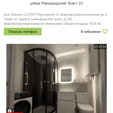
улица Мамадышский Тракт 10
код объекта 2259477.продается 2к квартира расположенная на 6
этаже по адресу мамадышский тракт, д.10о
квартирефункциональная планировка общая площадь 56,8 м2
просторная кухня 10.8 м2 с выходом на балкон, изолированные
В избранное
комнаты, раздельный санузел в...
23.07.26
9