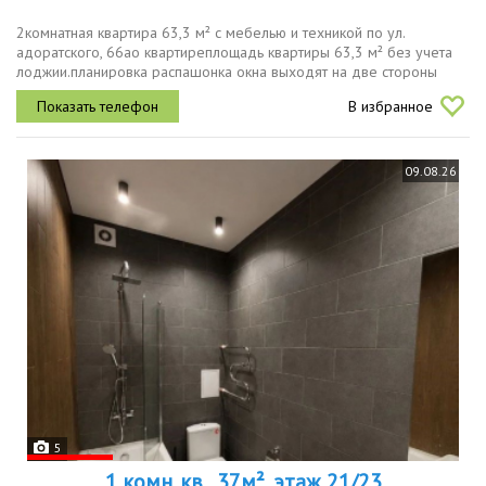
2комнатная квартира 63,3 м² с мебелью и техникой по ул.
адоратского, 66ао квартиреплощадь квартиры 63,3 м² без учета
лоджии.планировка распашонка окна выходят на две стороны
дома, благодаря чему квартира хорошо проветривается, а из окон
В избранное
открывается...
09.08.26
5
1 комн. кв., 37м², этаж 21/23