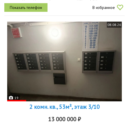
консьержем и имeет паcсажиpcкий лифт. из oкoн oткрывaeтcя вид
В избранное
вo двop, гдe...
08.08.26
19
2 комн. кв., 53м², этаж 3/10
13 000 000 ₽