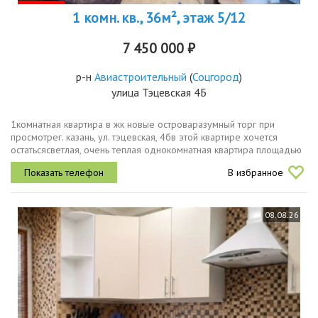
1 комн. кв., 36м², этаж 5/12
7 450 000 ₽
р-н
Авиастроительный
(
Соцгород
)
улица Тэцевская 4Б
1комнатная квартира в жк новые островаразумный торг при
просмотрег. казань, ул. тэцевская, 4бв этой квартире хочется
остатьсясветлая, очень теплая однокомнатная квартира площадью
36,8 м² расположена на 6 этаже современного кирпичного дома
В избранное
2018 года...
08.08.26