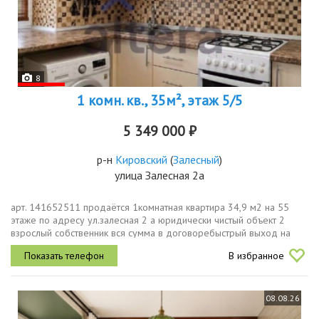
8
1 комн. кв., 35м², этаж 5/5
5 349 000 ₽
р-н
Кировский
(
Залесный
)
улица Залесная 2а
арт. 141652511 продаётся 1комнатная квартира 34,9 м2 на 55
этаже по адресу ул.залесная 2 а юридически чистый объект 2
взрослый собственник вся сумма в договоребыстрый выход на
сделкуо домевенгерский проект,кирпичный дом, просторная
В избранное
комната,...
08.08.26