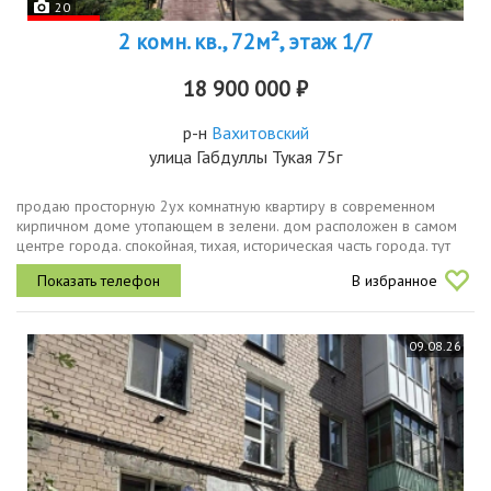
20
2 комн. кв., 72м², этаж 1/7
18 900 000 ₽
р-н
Вахитовский
улица Габдуллы Тукая 75г
продаю просторную 2ух комнатную квартиру в современном
кирпичном доме утопающем в зелени. дом расположен в самом
центре города. спокойная, тихая, историческая часть города. тут
всё располагает к долгим прогулкам с изучением истории
В избранное
города...
09.08.26