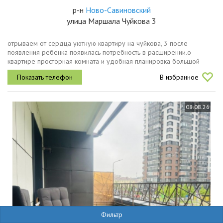
р-н
Ново-Савиновский
улица Маршала Чуйкова 3
отрываем от сердца уютную квартиру на чуйкова, 3 после
появления ребенка появилась потребность в расширении.о
квартире просторная комната и удобная планировка большой
балкон установлен кондиционер кирпичный дом с отличной
В избранное
шумоизоляцией комфортный...
08.08.26
Фильтр