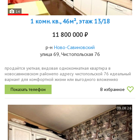
14
1 комн. кв., 46м², этаж 13/18
11 800 000 ₽
р-н
Ново-Савиновский
улица 69, Чистопольская 76
продаётся уютная, видовая однокомнатная квартира в
новосавиновском районепо адресу чистопольской 76 идеальный
вариант для комфортной жизни или выгодного вложенияо
квартире общая площадь 46,2 м², комната 20 м², кухня 10.7 м²
В избранное
этаж 1318 балкон 4 м....
09.08.26