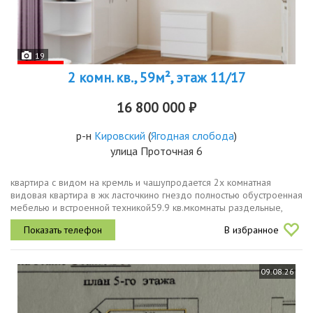
19
2 комн. кв., 59м², этаж 11/17
16 800 000 ₽
р-н
Кировский
(
Ягодная слобода
)
улица Проточная 6
квартира с видом на кремль и чашупродается 2х комнатная
видовая квартира в жк ласточкино гнездо полностью обустроенная
мебелью и встроенной техникой59.9 кв.мкомнаты раздельные,
непроходные. два санузла.квартира расположена в престижном
В избранное
районе, с...
09.08.26