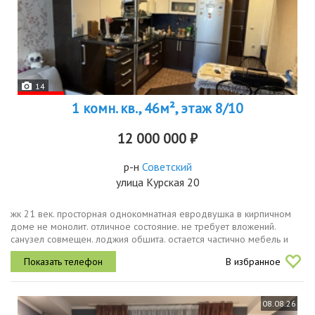
14
1 комн. кв., 46м², этаж 8/10
12 000 000 ₽
р-н
Советский
улица Курская 20
жк 21 век. просторная однокомнатная евродвушка в кирпичном
доме не монолит. отличное состояние. не требует вложений.
санузел совмещен. лоджия обшита. остается частично мебель и
техника. квартира теплая, не угловая. чистая продажа вариант
В избранное
подобран....
08.08.26