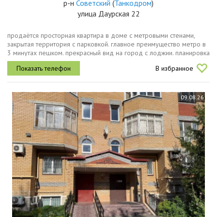
р-н
Советский
(
Танкодром
)
улица Даурская 22
продаётся просторная квартира в доме с метровыми стенами,
закрытая территория с парковкой. главное преимущество метро в
3 минутах пешком. прекрасный вид на город с лоджии. планировка
жилая комната 19 м² светлая, уютная кухнястоловая 12,9 м²
В избранное
санузел...
09.08.26