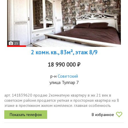
25
2 комн. кв., 83м², этаж 8/9
18 990 000 ₽
р-н
Советский
улица Тулпар 7
арт. 141839620 продаю 2комнатную квартиру в жк 21 век в
советском районе.продается уютная и просторная квартира на 8
этаже в престижном жилом комплексе. главная особенность
панорамный вид, который не загорожен соседними домами.
В избранное
характеристики...