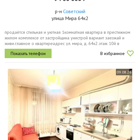
р-н
Советский
улица Мира 64к2
продаётся стильная и уютная 1комнатная квартира в престижном
жилом комплексе от застройщика унистрой вариант заезжай и
живи.главное о квартиреадрес ул. мира, д. 64к2.этаж 10й в
качественном кирпичном доме.площадь общая 34,2 м²,
В избранное
просторная кухня 9,5...
09.08.26