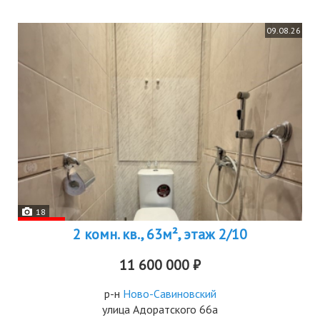
09.08.26
18
2 комн. кв., 63м², этаж 2/10
11 600 000 ₽
р-н
Ново-Савиновский
улица Адоратского 66а