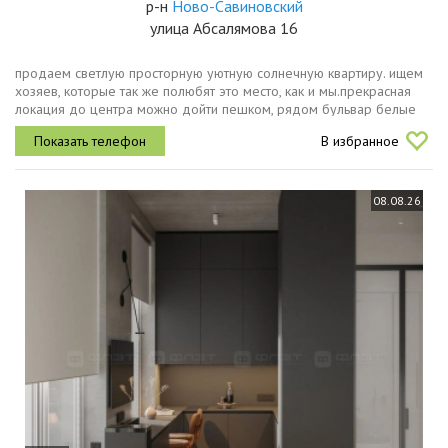
р-н
Ново-Савиновский
улица Абсалямова 16
продаем светлую просторную уютную солнечную квартиру. ищем
хозяев, которые так же полюбят это место, как и мы.прекрасная
локация до центра можно дойти пешком, рядом бульвар белые
цветы, сквер стамбул, чаша и набережная, тц, парк победы,
В избранное
современные...
08.08.26