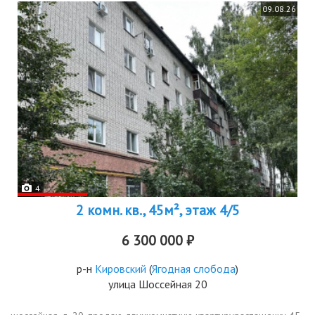
09.08.26
4
2 комн. кв., 45м², этаж 4/5
6 300 000 ₽
р-н
Кировский
(
Ягодная слобода
)
улица Шоссейная 20