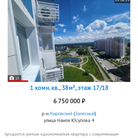
15
1 комн. кв., 38м², этаж 17/18
6 750 000 ₽
р-н
Кировский
(
Залесный
)
улица Наиля Юсупова 4
продается уютная однокомнатная квартира с современным