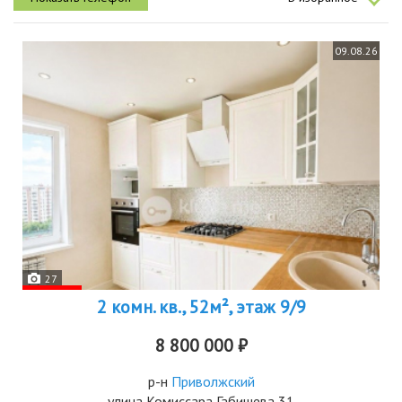
09.08.26
27
2 комн. кв., 52м², этаж 9/9
8 800 000 ₽
р-н
Приволжский
улица Комиссара Габишева 31