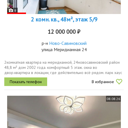
8
2 комн. кв., 48м², этаж 5/9
12 000 000 ₽
р-н
Ново-Савиновский
улица Меридианная 24
2комнатная квартира на меридианной, 24новосавиновский район
48,8 м² дом 2002 года. комфортный 5 этаж. окна во
двор.квартира в локации, где действительно всё рядом. парк хаус
через дорогу аллея белые цветы для прогулок после тяжелого
В избранное
дня парк победы...
08.08.26