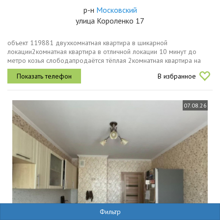
р-н
Московский
улица Короленко 17
объект 119881 двухкомнатная квартира в шикарной
локации2комнатная квартира в отличной локации 10 минут до
метро козья слободапродаётся тёплая 2комнатная квартира на
очень высоком первом этаже в одной из самых удобных локаций
В избранное
города.локация главное...
07.08.26
Фильтр