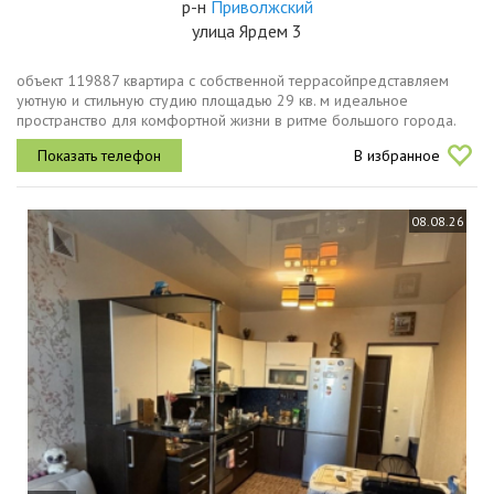
р-н
Приволжский
улица Ярдем 3
объект 119887 квартира с собственной террасойпредставляем
уютную и стильную студию площадью 29 кв. м идеальное
пространство для комфортной жизни в ритме большого города.
главная фишка квартиры панорамные окна их здесь три, и они
В избранное
наполняют комнату...
08.08.26