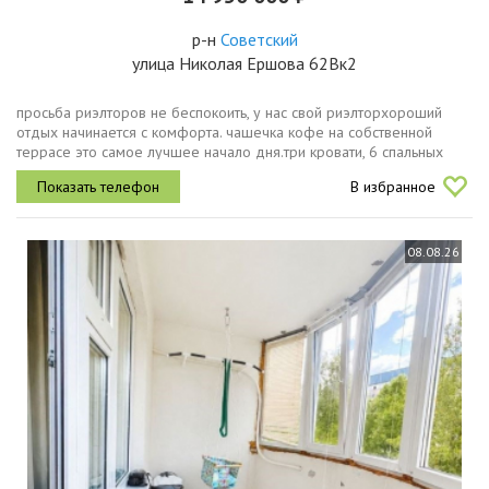
р-н
Советский
улица Николая Ершова 62Вк2
просьба риэлторов не беспокоить, у нас свой риэлторхороший
отдых начинается с комфорта. чашечка кофе на собственной
террасе это самое лучшее начало дня.три кровати, 6 спальных
мест двуспальная кровать с ортопедическим матрасом, огромный
В избранное
диван и...
08.08.26