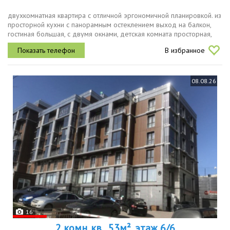
двухкомнатная квартира с отличной эргономичной планировкой. из
просторной кухни с панорамным остеклением выход на балкон,
гостиная большая, с двумя окнами, детская комната просторная,
светлая, правильной формы.важно, есть гардеробная и два
В избранное
санузла...
08.08.26
16
2 комн. кв., 53м², этаж 6/6