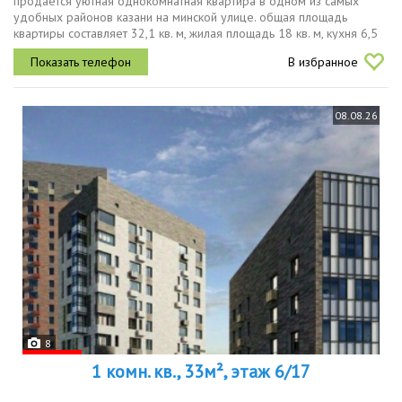
продается уютная однокомнатная квартира в одном из самых
удобных районов казани на минской улице. общая площадь
квартиры составляет 32,1 кв. м, жилая площадь 18 кв. м, кухня 6,5
кв. м. квартира расположена на 2 этаже 9этажного панельного
В избранное
дома,...
08.08.26
8
1 комн. кв., 33м², этаж 6/17