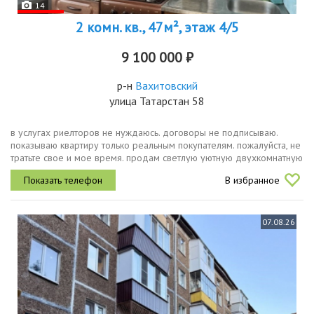
14
2 комн. кв., 47м², этаж 4/5
9 100 000 ₽
р-н
Вахитовский
улица Татарстан 58
в услугах риелторов не нуждаюсь. договоры не подписываю.
показываю квартиру только реальным покупателям. пожалуйста, не
тратьте свое и мое время. продам светлую уютную двухкомнатную
квартиру в казани по адресу улица татарстан, д.58. этот вариант...
В избранное
07.08.26