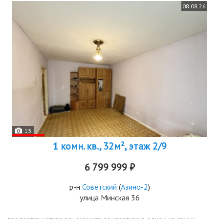
08.08.26
13
1 комн. кв., 32м², этаж 2/9
6 799 999 ₽
р-н
Советский
(
Азино-2
)
улица Минская 36