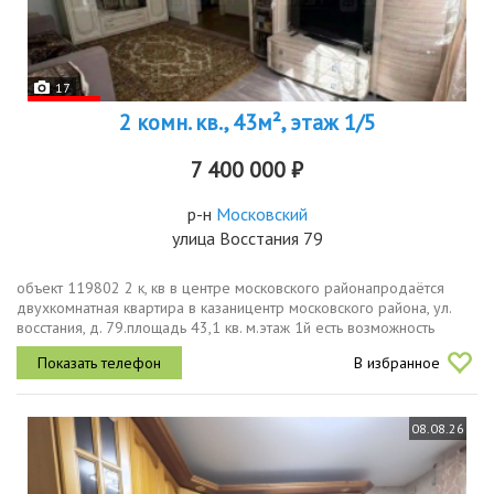
17
2 комн. кв., 43м², этаж 1/5
7 400 000 ₽
р-н
Московский
улица Восстания 79
объект 119802 2 к, кв в центре московского районапродаётся
двухкомнатная квартира в казаницентр московского района, ул.
восстания, д. 79.площадь 43,1 кв. м.этаж 1й есть возможность
пристроить лоджию 8 м².состояние готова к проживанию,
В избранное
выполнен...
08.08.26