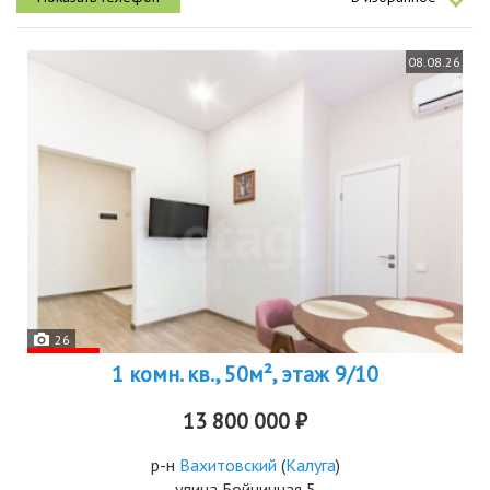
кв.м.санузел3,4 кв м...
08.08.26
26
1 комн. кв., 50м², этаж 9/10
13 800 000 ₽
р-н
Вахитовский
(
Калуга
)
улица Бойничная 5