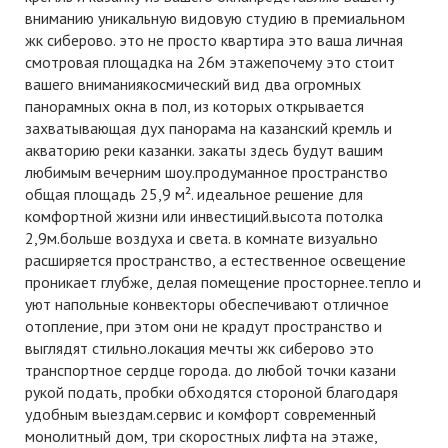
вниманию уникальную видовую студию в премиальном
жк сиберово. это не просто квартира это ваша личная
смотровая площадка на 26м этажепочему это стоит
вашего вниманиякосмический вид два огромных
панорамных окна в пол, из которых открывается
захватывающая дух панорама на казанский кремль и
акваторию реки казанки. закаты здесь будут вашим
любимым вечерним шоу.продуманное пространство
общая площадь 25,9 м². идеальное решение для
комфортной жизни или инвестиций.высота потолка
2,9м.больше воздуха и света. в комнате визуально
расширяется пространство, а естественное освещение
проникает глубже, делая помещение просторнее.тепло и
уют напольные конвекторы обеспечивают отличное
отопление, при этом они не крадут пространство и
выглядят стильно.локация мечты жк сиберово это
транспортное сердце города. до любой точки казани
рукой подать, пробки обходятся стороной благодаря
удобным выездам.сервис и комфорт современный
монолитный дом, три скоростных лифта на этаже,