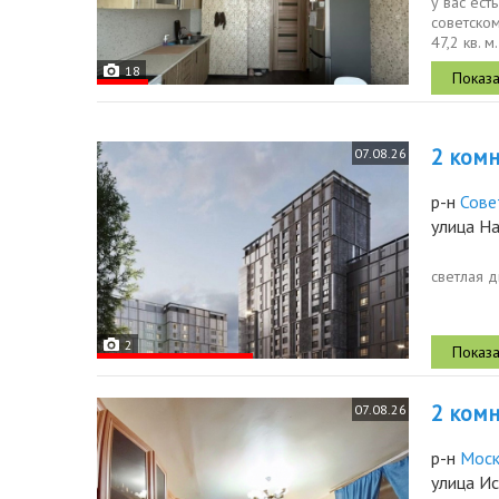
у вас ест
советско
47,2 кв. 
а...
18
2 комн
07.08.26
р-н
Сове
улица Н
светлая д
2
2 комн.
07.08.26
р-н
Моск
улица И