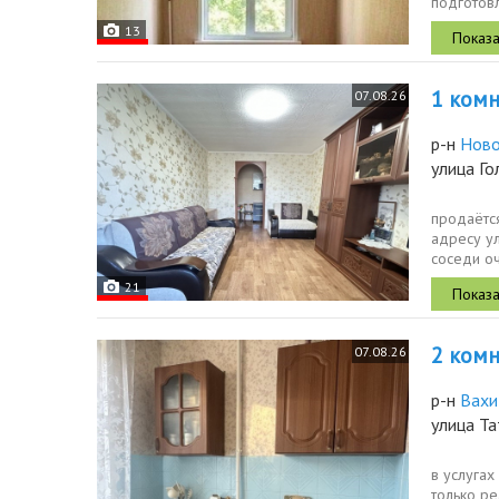
подготовл
плитку. п
13
1 комн.
07.08.26
р-н
Ново
улица Го
прoдаётс
адресу ул
соседи о
девятиэта
21
2 комн.
07.08.26
р-н
Вахи
улица Та
в услуга
только ре