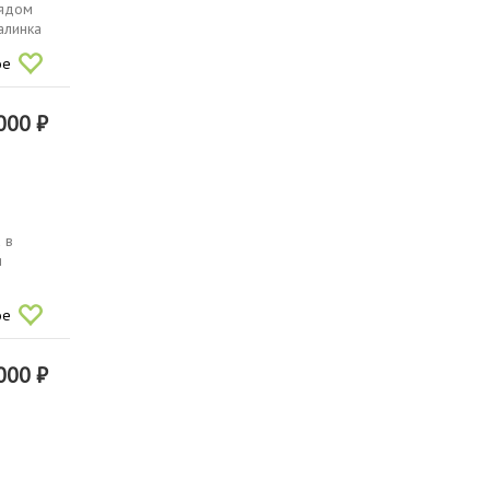
рядом
алинка
ое
000 ₽
 в
я
ое
000 ₽