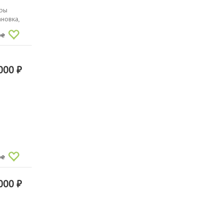
иры
ановка,
ое
000 ₽
ое
000 ₽