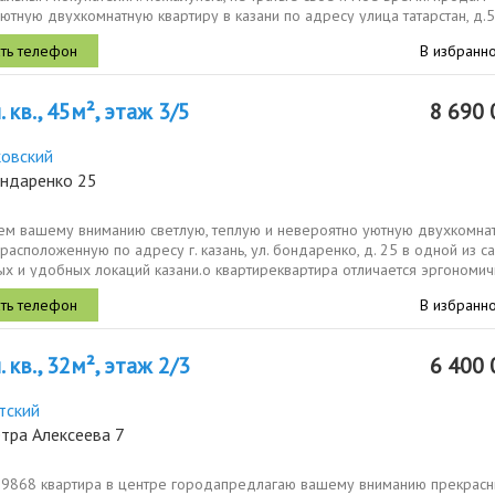
ютную двухкомнатную квартиру в казани по адресу улица татарстан, д.58
В избранн
 кв., 45м², этаж 3/5
8 690 
овский
ондаренко 25
ем вашему вниманию светлую, теплую и невероятно уютную двухкомна
 расположенную по адресу г. казань, ул. бондаренко, д. 25 в одной из с
х и удобных локаций казани.о квартиреквартира отличается эргономичн
В избранн
 кв., 32м², этаж 2/3
6 400 
тский
тра Алексеева 7
19868 квартира в центре городапредлагаю вашему вниманию прекрас