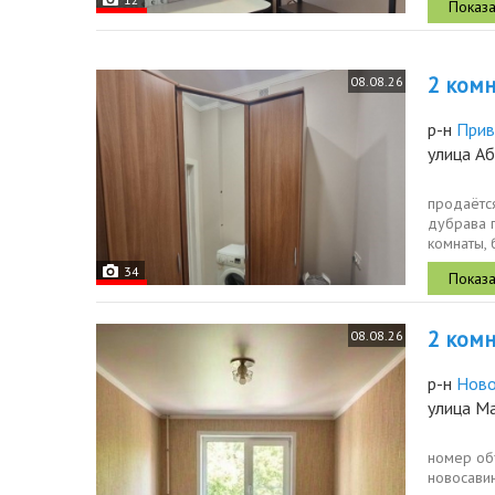
2 комн.
08.08.26
р-н
Прив
улица Аб
продаётс
дубрава п
комнаты,
естествен
34
2 комн.
08.08.26
р-н
Ново
улица М
номер об
новосавин