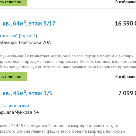
В избранн
 кв., 64м², этаж 5/17
16 590 
олжский
(
Горки-3
)
убекира Терегулова 20А
я уникальная 2х комнатная квартира в самом сердце природы экопарк
росторная и продуманная планировка на 65 кв.м. светлые, изолирован
 большая уютная кухня. огромные панорамные окна наполняют простран
ным...
В избранн
 кв., 45м², этаж 1/5
7 099 
-Савиновский
аршала Чуйкова 34
ъекта 724455. продается 2комнатная квартира в самом сердце
овского района главная фишка этого объекта квартира полностью