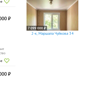
ое
000 ₽
7 099 000 ₽
2-к, Маршала Чуйкова 34
ные
ство
ое
000 ₽