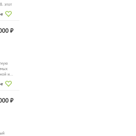
. этот
ое
000 ₽
тную
амых
ой и...
ое
000 ₽
ный