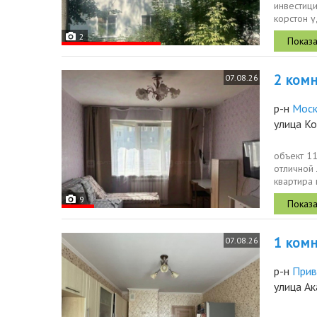
инвестици
корстон у
высокие..
2
2 комн.
07.08.26
р-н
Моск
улица К
объект 1
отличной
квартира
города.ло
9
1 комн.
07.08.26
р-н
Прив
улица Ак