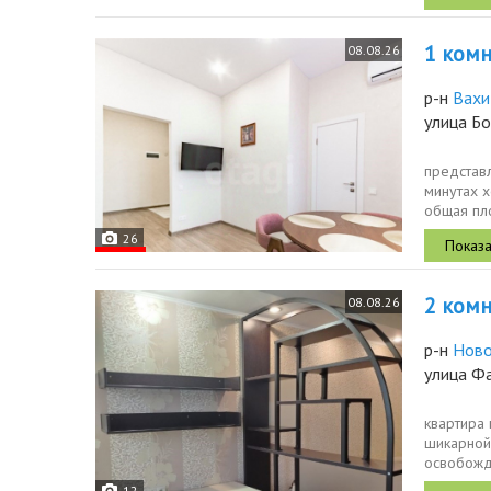
1 комн.
08.08.26
р-н
Вахи
улица Бо
представ
минутах х
общая пло
26
2 комн.
08.08.26
р-н
Ново
улица Ф
квартира
шикарной
освобожде
большой д
12