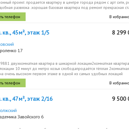
онный проект. продается квартиру в центре города рядом с арт сити, 
добная развязка .хорошая базовая квартира под ремонт прекрасная ст
.
В избранн
 кв., 45м², этаж 1/5
8 299 
овский
ороленко 17
19881 двухкомнатная квартира в шикарной локации2комнатная квартира
 локации 10 минут до метро козья слободапродаётся тёплая 2комнатна
 на очень высоком первом этаже в одной из самых удобных локаций
кация главное...
В избранн
 кв., 47м², этаж 2/16
9 500 
олжский
адемика Завойского 6