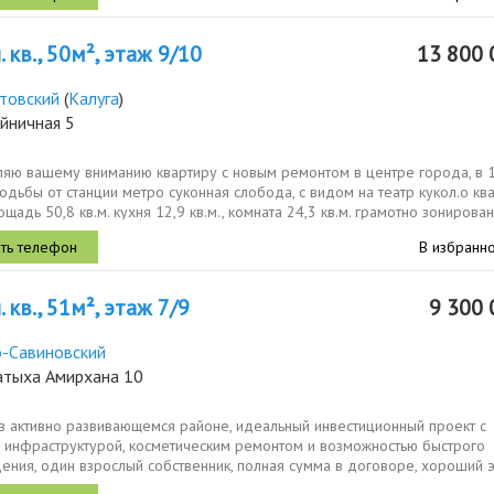
 кв., 50м², этаж 9/10
13 800 
товский
(
Калуга
)
йничная 5
ляю вашему вниманию квартиру с новым ремонтом в центре города, в 
одьбы от станции метро суконная слобода, с видом на театр кукол.о кв
щадь 50,8 кв.м. кухня 12,9 кв.м., комната 24,3 кв.м. грамотно зонирована
В избранн
 кв., 51м², этаж 7/9
9 300 
-Савиновский
атыха Амирхана 10
 в активно развивающемся районе, идеальный инвестиционный проект с
 инфраструктурой, косметическим ремонтом и возможностью быстрого
ния, один взрослый собственник, полная сумма в договоре, хороший э
вор....