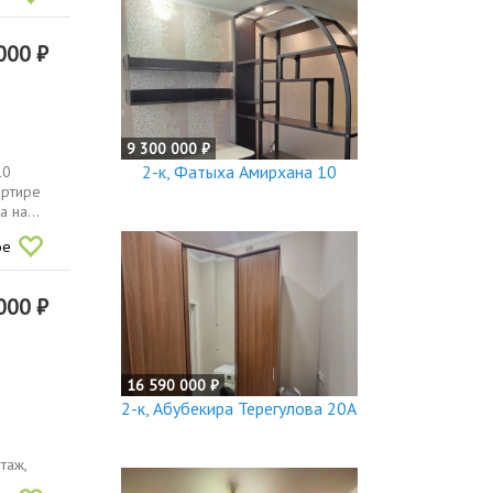
000 ₽
9 300 000 ₽
2-к, Фатыха Амирхана 10
10
артире
 на...
ое
000 ₽
16 590 000 ₽
2-к, Абубекира Терегулова 20А
таж,