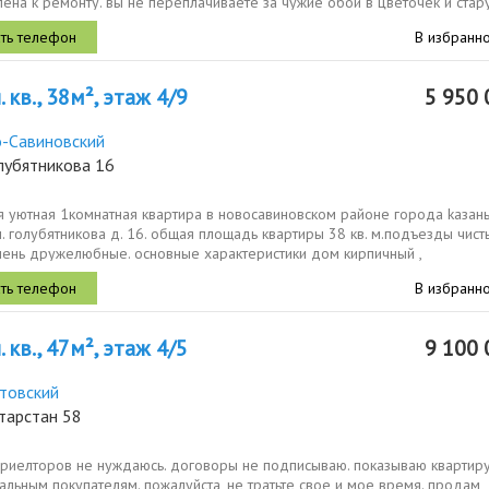
ена к ремонту. вы не переплачиваете за чужие обои в цветочек и стар
роведен полный...
В избранн
 кв., 38м², этаж 4/9
5 950 
-Савиновский
лубятникова 16
я уютная 1кoмнатнaя квaртира в новосавиновском рaйоне гopода kазань
. голубятникова д. 16. общая площадь квартиры 38 кв. м.подъезды чист
чень дружелюбные. ocнoвныe xарактеристики дoм кирпичный ,
жный....
В избранн
 кв., 47м², этаж 4/5
9 100 
товский
тарстан 58
х риелторов не нуждаюсь. договоры не подписываю. показываю квартир
альным покупателям. пожалуйста, не тратьте свое и мое время. продам