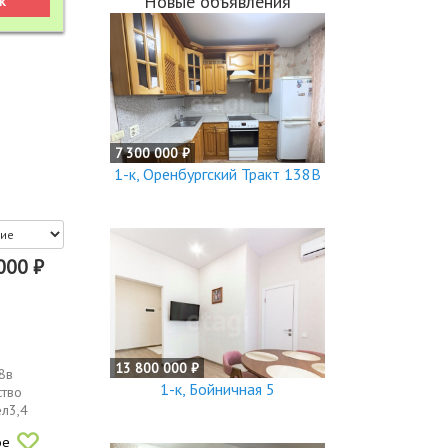
Новые объявления
7 300 000 ₽
1-к, Оренбургский Тракт 138В
000 ₽
13 800 000 ₽
8в
1-к, Бойничная 5
ство
ел3,4
ое