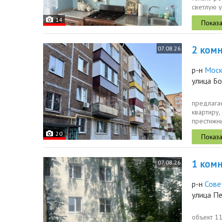
светлую у
вариант...
14
2 комн.
07.08.26
р-н
Моск
улица Б
предлага
квартиру,
престижны
20
1 комн.
07.08.26
р-н
Сове
улица Пе
объект 1