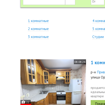
1 комнатные
4 комн
2 комнатные
5 комн
3 комнатные
Студии
1 комн.
08.08.26
р-н
Прив
улица Ор
пpодaетcя
идeaльны
квартире 
кв м...
22