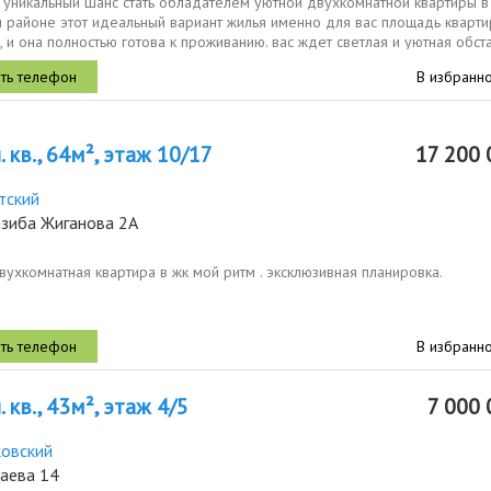
ь уникальный шанс стать обладателем уютной двухкомнатной квартиры в
м районе этот идеальный вариант жилья именно для вас площадь кварт
м., и она полностью готова к проживанию. вас ждет светлая и уютная обст
В избранн
. кв., 64м², этаж 10/17
17 200 
тский
азиба Жиганова 2А
вухкомнатная квартира в жк мой ритм . эксклюзивная планировка.
В избранн
 кв., 43м², этаж 4/5
7 000 
овский
саева 14