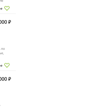
ую
ое
000 ₽
 по
ые,
ое
000 ₽
у