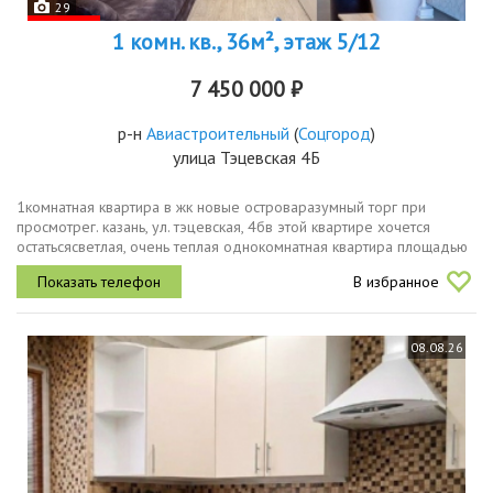
29
1 комн. кв., 36м², этаж 5/12
7 450 000 ₽
р-н
Авиастроительный
(
Соцгород
)
улица Тэцевская 4Б
1комнатная квартира в жк новые островаразумный торг при
просмотрег. казань, ул. тэцевская, 4бв этой квартире хочется
остатьсясветлая, очень теплая однокомнатная квартира площадью
36,8 м² расположена на 6 этаже современного кирпичного дома
В избранное
2018 года...
08.08.26