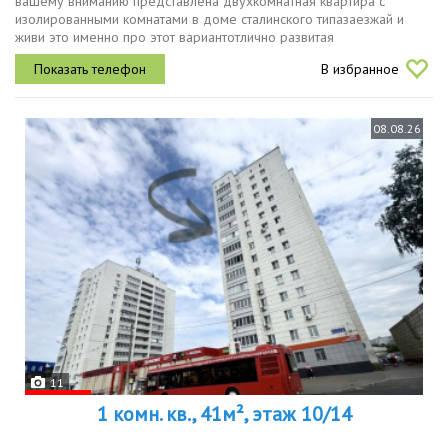
вашему вниманию представлена двухкомнатная квартира с
изолированными комнатами в доме сталинского типазаезжай и
живи это именно про этот вариантотлично развитая
инфраструктура детские сады, школы, поликлиники, аптеки и
В избранное
продовольственные магазины...
08.08.26
11
1 комн. кв., 41м², этаж 10/14