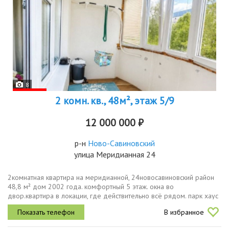
8
2 комн. кв., 48м², этаж 5/9
12 000 000 ₽
р-н
Ново-Савиновский
улица Меридианная 24
2комнатная квартира на меридианной, 24новосавиновский район
48,8 м² дом 2002 года. комфортный 5 этаж. окна во
двор.квартира в локации, где действительно всё рядом. парк хаус
через дорогу аллея белые цветы для прогулок после тяжелого
В избранное
дня парк победы...