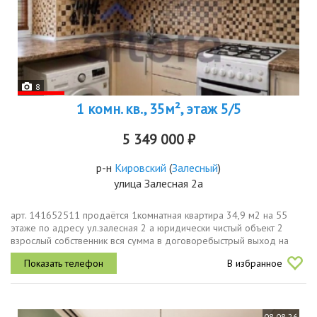
8
1 комн. кв., 35м², этаж 5/5
5 349 000 ₽
р-н
Кировский
(
Залесный
)
улица Залесная 2а
арт. 141652511 продаётся 1комнатная квартира 34,9 м2 на 55
этаже по адресу ул.залесная 2 а юридически чистый объект 2
взрослый собственник вся сумма в договоребыстрый выход на
сделкуо домевенгерский проект,кирпичный дом, просторная
В избранное
комната,...
08.08.26