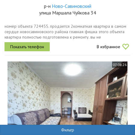
р-н
Ново-Савиновский
улица Маршала Чуйкова 34
номер объекта 724455. продается 2комнатная квартира в самом
сердце новосавиновского района главная фишка этого объекта
квартира полностью подготовлена к ремонту. вы не
переплачиваете за чужие обои в цветочек и старую плитку.
В избранное
проведен полный...
07.08.26
Фильтр