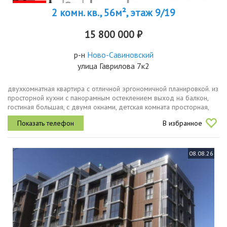
2 комн. кв., 56м², этаж 9/19
15 800 000 ₽
р-н
Ново-Савиновский
улица Гаврилова 7к2
двухкомнатная квартира с отличной эргономичной планировкой. из
просторной кухни с панорамным остеклением выход на балкон,
гостиная большая, с двумя окнами, детская комната просторная,
светлая, правильной формы.важно, есть гардеробная и два
В избранное
санузла...
08.08.26