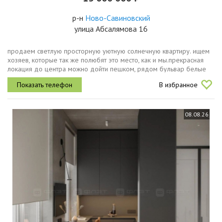
р-н
Ново-Савиновский
улица Абсалямова 16
продаем светлую просторную уютную солнечную квартиру. ищем
хозяев, которые так же полюбят это место, как и мы.прекрасная
локация до центра можно дойти пешком, рядом бульвар белые
цветы, сквер стамбул, чаша и набережная, тц, парк победы,
В избранное
современные...
08.08.26