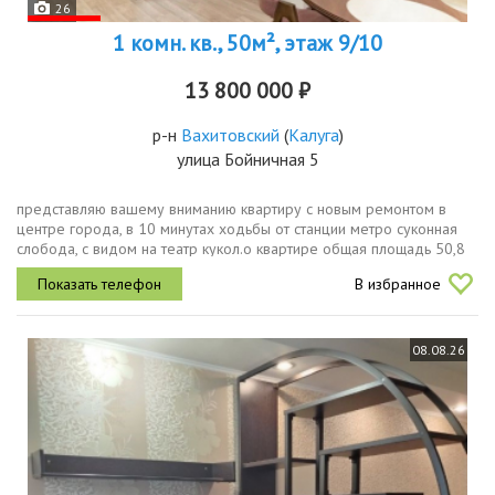
26
1 комн. кв., 50м², этаж 9/10
13 800 000 ₽
р-н
Вахитовский
(
Калуга
)
улица Бойничная 5
представляю вашему вниманию квартиру с новым ремонтом в
центре города, в 10 минутах ходьбы от станции метро суконная
слобода, с видом на театр кукол.о квартире общая площадь 50,8
кв.м. кухня 12,9 кв.м., комната 24,3 кв.м. грамотно зонирована на...
В избранное
08.08.26