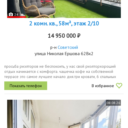
24
2 комн. кв., 58м², этаж 2/10
14 950 000 ₽
р-н
Советский
улица Николая Ершова 62Вк2
просьба риэлторов не беспокоить, у нас свой риэлторхороший
отдых начинается с комфорта. чашечка кофе на собственной
террасе это самое лучшее начало дня.три кровати, 6 спальных
мест двуспальная кровать с ортопедическим матрасом, огромный
В избранное
диван и...
08.08.26