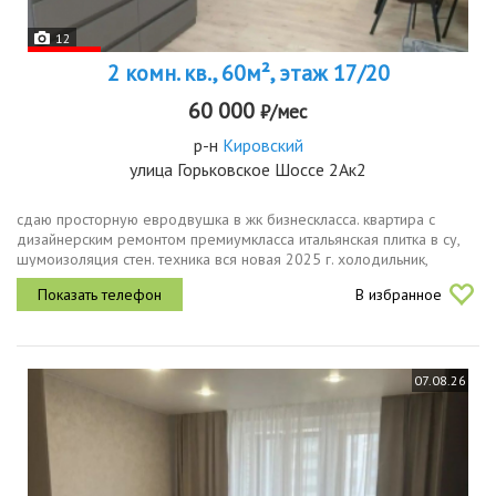
12
2 комн. кв., 60м², этаж 17/20
60 000
₽/мес
р-н
Кировский
улица Горьковское Шоссе 2Ак2
сдаю просторную евродвушка в жк бизнескласса. квартира с
дизайнерским ремонтом премиумкласса итальянская плитка в су,
шумоизоляция стен. техника вся новая 2025 г. холодильник,
стиральная духовка, вытяжка. встроенная гардеробная система.
В избранное
дом сдан...
07.08.26