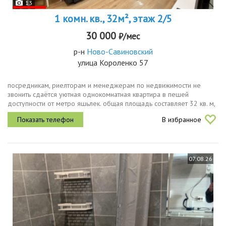
13
1 комн. кв., 32м², этаж 2/5
30 000
₽/мес
р-н
Ново-Савиновский
улица Короленко 57
посредникам, риелторам и менеджерам по недвижимости не
звонить сдаётся уютная однокомнатная квартира в пешей
доступности от метро яшьлек. общая площадь составляет 32 кв. м,
из которых 18 кв. м жилая комната и 6 кв. м кухня. квартира
В избранное
расположена на...
07.08.26