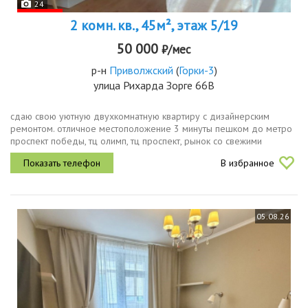
24
2 комн. кв., 45м², этаж 5/19
50 000
₽/мес
р-н
Приволжский
(
Горки-3
)
улица Рихарда Зорге 66В
сдаю свою уютную двухкомнатную квартиру с дизайнерским
ремонтом. отличное местоположение 3 минуты пешком до метро
проспект победы, тц олимп, тц проспект, рынок со свежими
овощами и фруктами, элитная гимназия 19, магазины, кафе,
В избранное
автобусные остановки...
05.08.26