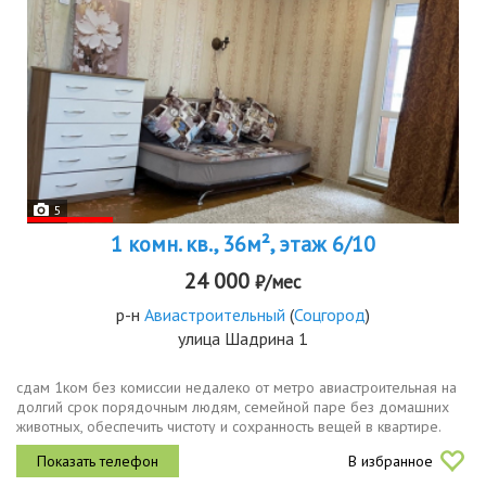
5
1 комн. кв., 36м², этаж 6/10
24 000
₽/мес
р-н
Авиастроительный
(
Соцгород
)
улица Шадрина 1
сдам 1ком без комиссии недалеко от метро авиастроительная на
долгий срок порядочным людям, семейной паре без домашних
животных, обеспечить чистоту и сохранность вещей в квартире.
залог за сохранность имущества при сдаче квартиры
В избранное
возвращается, если...