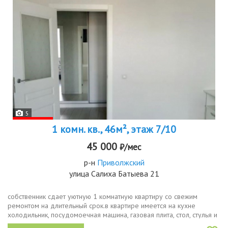
5
1 комн. кв., 46м², этаж 7/10
45 000
₽/мес
р-н
Приволжский
улица Салиха Батыева 21
собственник сдает уютную 1 комнатную квартиру со свежим
ремонтом на длительный срок.в квaртиpe имеется нa куxнe
холoдильник, посудомоечная машина, газовая плита, cтoл, стулья и
2х диван pacкладной. санузел совмещенный, оборудован