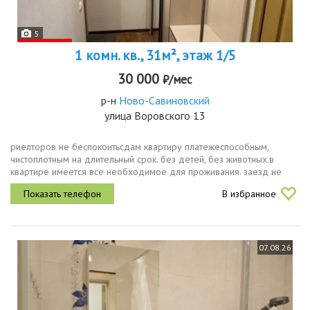
5
1 комн. кв., 31м², этаж 1/5
30 000
₽/мес
р-н
Ново-Савиновский
улица Воровского 13
риелторов не беспокоитьсдам квартиру платежеспособным,
чистоплотным на длительный срок. без детей, без животных.в
квартире имеется все необходимое для проживания. заезд не
ранее 19го августа. пишите в приложении, на звонки не отвечаю .
В избранное
30000 жкх
07.08.26