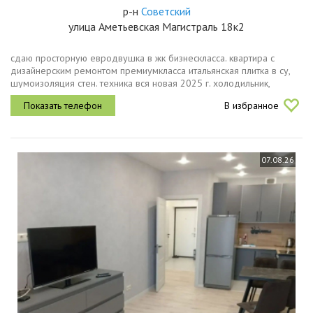
р-н
Советский
улица Аметьевская Магистраль 18к2
сдаю просторную евродвушка в жк бизнескласса. квартира с
дизайнерским ремонтом премиумкласса итальянская плитка в су,
шумоизоляция стен. техника вся новая 2025 г. холодильник,
стиральная духовка, вытяжка. встроенная гардеробная система.
В избранное
дом сдан...
07.08.26