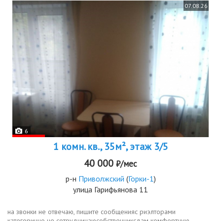
07.08.26
6
1 комн. кв., 35м², этаж 3/5
40 000
₽/мес
р-н
Приволжский
(
Горки-1
)
улица Гарифьянова 11
на звонки не отвечаю, пишите сообщенияс риэлторами
категорично не сотрудничаюсобственниксдам комфортную