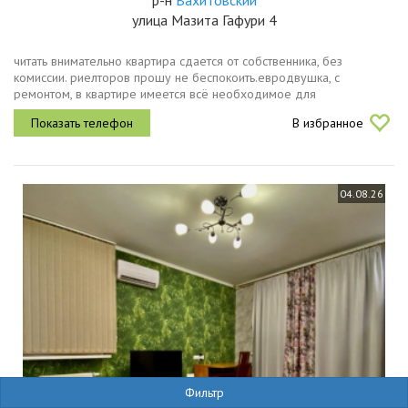
р-н
Вахитовский
улица Мазита Гафури 4
читать внимательно квартира сдается от собственника, без
комиссии. риелторов прошу не беспокоить.евродвушка, с
ремонтом, в квартире имеется всё необходимое для
комфортного проживания, в каждой комнате кондиционеры,
В избранное
теплый пол, вся мебель новая. все...
04.08.26
Фильтр