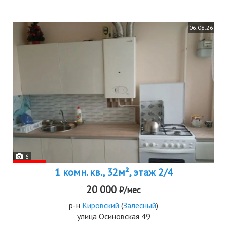
06.08.26
6
1 комн. кв., 32м², этаж 2/4
20 000
₽/мес
р-н
Кировский
(
Залесный
)
улица Осиновская 49