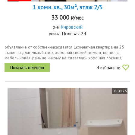
1 комн. кв., 30м², этаж 2/5
33 000
₽/мес
р-н
Кировский
улица Полевая 24
объявление от собственникасдается 1комнатная квартира на 25
этаже на длительный срок, хороший свежий ремонт, почти вся
мебель новая. раньше никому не сдавалась. хорошая локация,
метро козья слобода в 4 остановках на троллейбусе, тихий
В избранное
спокойный дом...
06.08.26