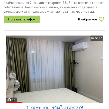
сдаётся стильная 2комнатная квартира 73м² в жк времена года от
собственника, без комиссии г. казань, жк времена годасдаётся
уютная, светлая и полностью укомплектованная квартира для
комфортного проживания на длительный срок. о квартире
В избранное
площадь 73...
07.08.26
11
1 комн. кв., 34м², этаж 2/9