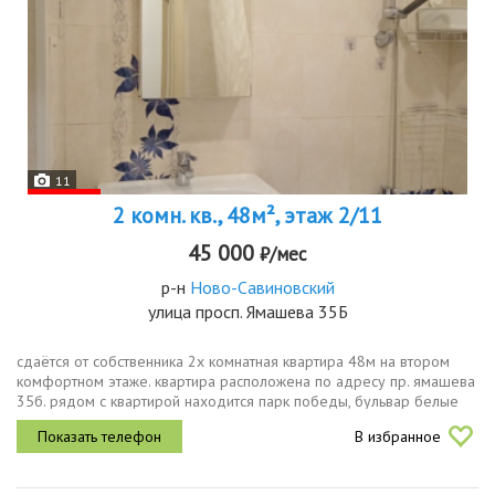
11
2 комн. кв., 48м², этаж 2/11
45 000
₽/мес
р-н
Ново-Савиновский
улица просп. Ямашева 35Б
сдаётся от собственника 2х комнатная квартира 48м на втором
комфортном этаже. квартира расположена по адресу пр. ямашева
35б. рядом с квартирой находится парк победы, бульвар белые
цветы, остановка общ транспорта. недалеко метро. в квартире
В избранное
есть...