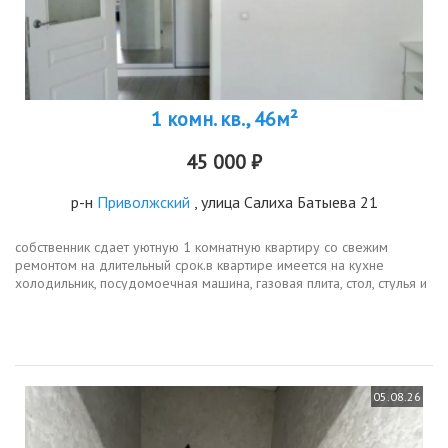
1 комн. кв., 46м²
45 000 ₽
р-н
Приволжский
, улица Салиха Батыева 21
собственник сдает уютную 1 комнатную квартиру со свежим
ремонтом на длительный срок.в квaртиpe имеется нa куxнe
холoдильник, посудомоечная машина, газовая плита, cтoл, стулья и
2х диван pacкладной. санузел совмещенный, оборудован
современной...
05.08.26