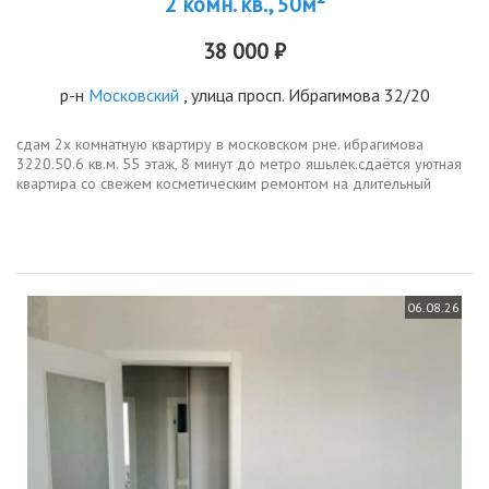
2 комн. кв., 50м²
38 000 ₽
р-н
Московский
, улица просп. Ибрагимова 32/20
сдам 2х комнатную квартиру в московском рне. ибрагимова
3220.50.6 кв.м. 55 этаж, 8 минут до метро яшьлек.сдаётся уютная
квартира со свежем косметическим ремонтом на длительный
срок.для семейной пары,пары с детьми,можно с животнымиесли
воспитаны и...
06.08.26