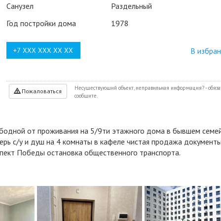
Санузел
Раздельный
Год постройки дома
1978
В избра
Несуществующий объект, неправильная информация? - обяза
Пожаловаться
сообщите.
ободной от проживания на 5/9ти этажного дома в бывшем семе
рь с/у и душ на 4 комнаты в кафеле чистая продажа документ
спект Победы остановка общественного транспорта.