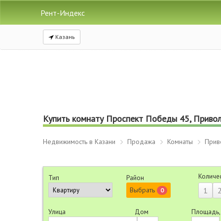
Рент-Индекс
Казань
Купить комнату Проспект Победы 45, Привол
Недвижимость в Казани
Продажа
Комнаты
Прив
Количе
Тип
Район
Выбрать
1
0
Улица
Дом
Площадь,