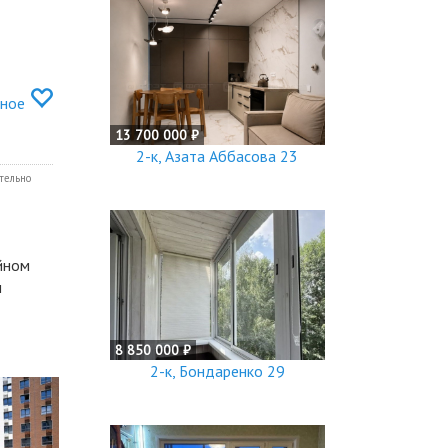
нное
13 700 000 ₽
2-к, Азата Аббасова 23
тельно
йном
ы
8 850 000 ₽
2-к, Бондаренко 29