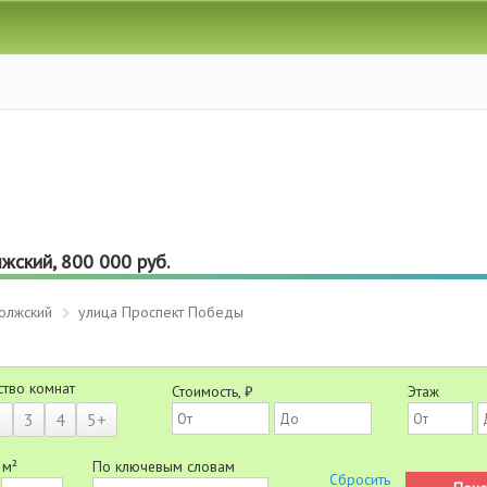
жский, 800 000 руб.
олжский
улица Проспект Победы
ство комнат
Стоимость, ₽
Этаж
2
3
4
5+
 м²
По ключевым словам